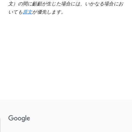
文）の間に齟齬が生じた場合には、いかなる場合にお
いても
原文
が優先します。
F
o
o
t