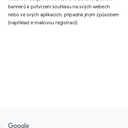
bannerů k potvrzení souhlasu na svých webech
nebo ve svých aplikacích, případně jiným způsobem
(například e‑mailovou registrací).
F
o
o