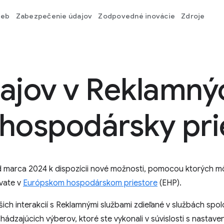
ieb
Zabezpečenie údajov
Zodpovedné inovácie
Zdroje
dajov v Reklamný
hospodársky pri
marca 2024 k dispozícii nové možnosti, pomocou ktorých môž
vate v
Európskom hospodárskom priestore
(EHP).
ch interakcií s Reklamnými službami zdieľané v službách spol
chádzajúcich výberov, ktoré ste vykonali v súvislosti s nastav