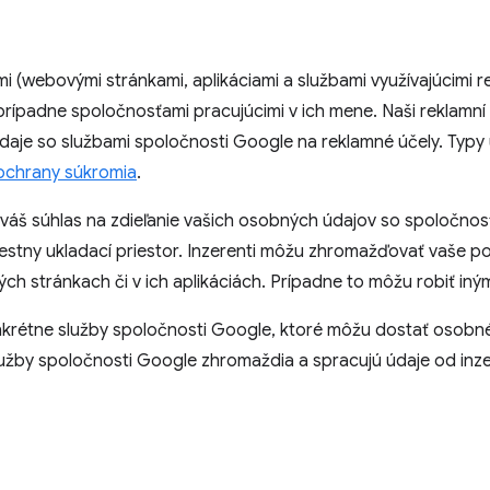
rmi (webovými stránkami, aplikáciami a službami využívajúcimi
 prípadne spoločnosťami pracujúcimi v ich mene. Naši reklamní
 údaje so službami spoločnosti Google na reklamné účely. Typ
 ochrany súkromia
.
ať váš súhlas na zdieľanie vašich osobných údajov so spoločn
miestny ukladací priestor. Inzerenti môžu zhromažďovať vaše
ch stránkach či v ich aplikáciách. Prípadne to môžu robiť iný
krétne služby spoločnosti Google, ktoré môžu dostať osobné 
užby spoločnosti Google zhromaždia a spracujú údaje od inzer