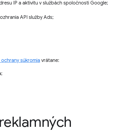
resu IP a aktivitu v službách spoločnosti Google;
rozhrania API služby Ads;
h ochrany súkromia
vrátane:
a;
 reklamných