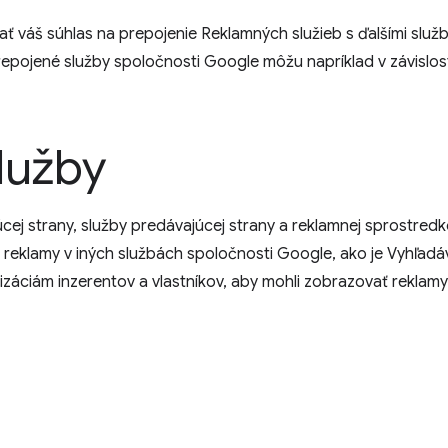
áš súhlas na prepojenie Reklamných služieb s ďalšími služb
 Prepojené služby spoločnosti Google môžu napríklad v závislo
lužby
j strany, služby predávajúcej strany a reklamnej sprostredkov
ú reklamy v iných službách spoločnosti Google, ako je Vyhľad
záciám inzerentov a vlastníkov, aby mohli zobrazovať reklamy