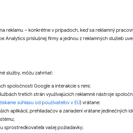
 na reklamu – konkrétne v prípadoch, keď sa reklamný pracovný
be Analytics príslušnej firmy a jednou z reklamných služieb uv
né služby, môžu zahŕňať:
ch spoločnosti Google a interakcie s nimi;
službách tretích strán využívajúcich reklamné nástroje spoloč
získanie súhlasu od používateľov v EÚ
) vrátane:
šich aplikácií, prehliadačov a zariadení vrátane jedinečných id
ystému;
u sprostredkovateľa vašej požiadavky;