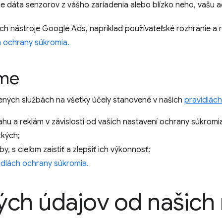
e dáta senzorov z vášho zariadenia alebo blízko neho, vašu ad
ich nástroje Google Ads, napríklad používateľské rozhranie a 
h ochrany súkromia.
ame
ených službách na všetky účely stanovené v našich
pravidlác
hu a reklám v závislosti od vašich nastavení ochrany súkromi
tkých;
, s cieľom zaistiť a zlepšiť ich výkonnosť;
idlách ochrany súkromia.
ých údajov od našich