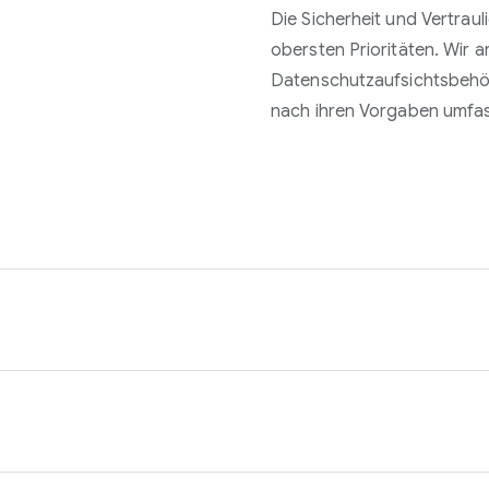
Die Sicherheit und Vertrau
obersten Prioritäten. Wir a
Datenschutzaufsichtsbehö
nach ihren Vorgaben umf
n der geltenden Datenschutzgesetze gut aufgestellt. Unsere 
anismen geschützt sowie von speziellen Sicherheits- und D
ren geprüft.