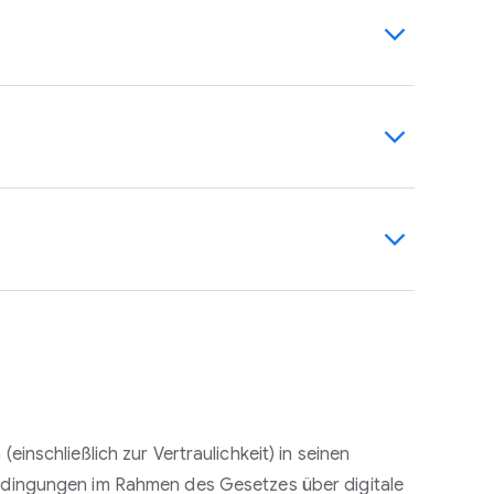
chutzvorfällen in den mit Ihnen
ng von Bedrohungen und werden auch
Sicherheits- oder
baren Informationen zum Vorfall zur
 Erlaubnis, Daten zum Personalisieren von
ch diese Werbung?“ eingeführt. Auf
er hinaus können unsere Nutzer in ihrem
diese Daten sowie ihre Datenschutz- und
ährleistet ist, und wir entwickeln unsere
rsonalisierte Werbung und für alle
rechtlichen Anforderungen, die zurzeit
te auf der Google Marketing Platform. Im
ung (DSGVO) hinsichtlich des eingebauten
u geben, verbessern wir den
nseren Produkten vorgenommen, um die
n ihrem Konto gespeichert werden.
inschließlich zur Vertraulichkeit) in seinen
dingungen im Rahmen des Gesetzes über digitale