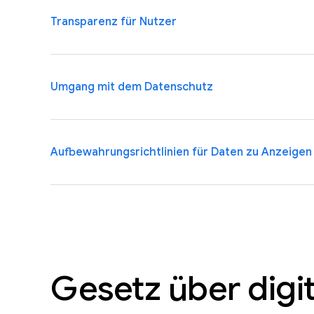
Bei Vorfällen, die Ihre Kundendaten betreffen, we
Transparenz für Nutzer
getroffenen Vereinbarungen informieren. Wir ver
weiterhin in sie investieren. Eventuelle Vorfälle wer
Datenschutzvorkommnisse schnellstmöglich erkennen
Wir stellen transparent dar, wie Daten in unseren 
Umgang mit dem Datenschutz
Verfügung stellen.
Werbung zu verwenden, und legen die Datennutzung 
safety.google.com
und in unserer Datenschutzerkl
Google-Konto sehen, welche Informationen über sie
Wir verfügen bereits über Prozesse, die sicherstel
Aufbewahrungsrichtlinien für Daten zu Anzeigen
Sicherheitseinstellungen verwalten. In den Einstell
Prozesse, einschließlich der Datenschutz-Folgenabs
Werbeanzeigen verwalten, die von Google ausgelie
weltweit im Wandel sind, bestens aufgestellt. Das
Rahmen unserer fortwährenden Bemühungen, den Nut
Datenschutzes (Privacy by Design) und der datensc
Wir aktualisieren unsere
Aufbewahrungsrichtlinien 
Erstellungsprozess von Konten. So haben Nutzer gr
Aufbewahrungsrichtlinien zu vereinheitlichen.
Gesetz über digi