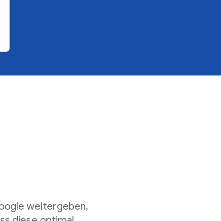
oogle weitergeben,
ss diese optimal